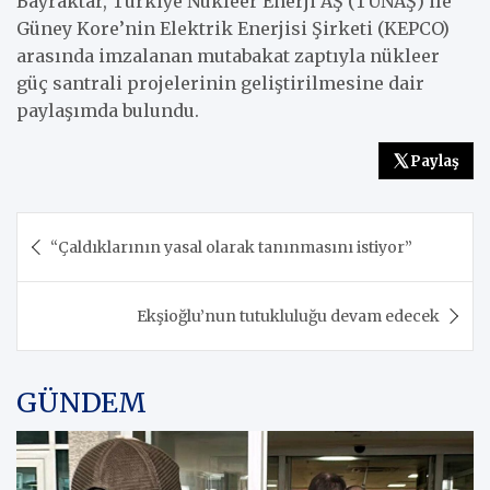
Bayraktar, Türkiye Nükleer Enerji AŞ (TÜNAŞ) ile
Güney Kore’nin Elektrik Enerjisi Şirketi (KEPCO)
arasında imzalanan mutabakat zaptıyla nükleer
güç santrali projelerinin geliştirilmesine dair
paylaşımda bulundu.
Paylaş
Yazı
“Çaldıklarının yasal olarak tanınmasını istiyor”
gezinmesi
Ekşioğlu’nun tutukluluğu devam edecek
GÜNDEM