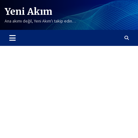
Skip
Yeni Akım
to
content
Ana akımı değil, Yeni Akım'ı takip edin…