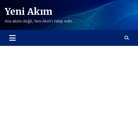
Skip
Yeni Akım
to
content
Ana akımı değil, Yeni Akım'ı takip edin…