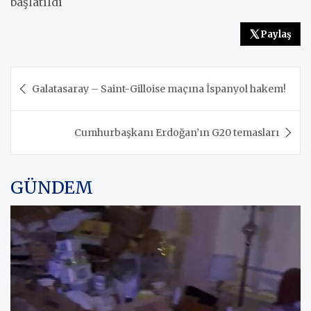
başlatıldı
Paylaş
Yazı
Galatasaray – Saint-Gilloise maçına İspanyol hakem!
gezinmesi
Cumhurbaşkanı Erdoğan’ın G20 temasları
GÜNDEM