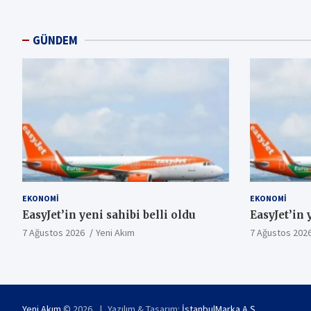
GÜNDEM
EKONOMI
EKONOMI
EasyJet’in yeni sahibi belli oldu
EasyJet’in 
7 Ağustos 2026
Yeni Akım
7 Ağustos 202
Yeni Akım
© 2026
Yazılım & Tasarım:
İstanbulMarka A.Ş.