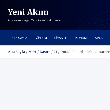
Skip
to
Yeni Akım
content
Ana akımı değil, Yeni Akım'ı takip edin…
ANA SAYFA
GÜNDEM
SIYASET
EKONOMI
SPOR
Ana Sayfa
2025
Kasım
23
Potadaki derbide kazanan F