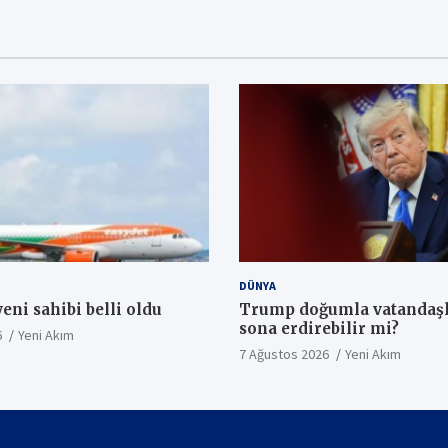
DÜNYA
yeni sahibi belli oldu
Trump doğumla vatandaşl
sona erdirebilir mi?
6
Yeni Akım
7 Ağustos 2026
Yeni Akım