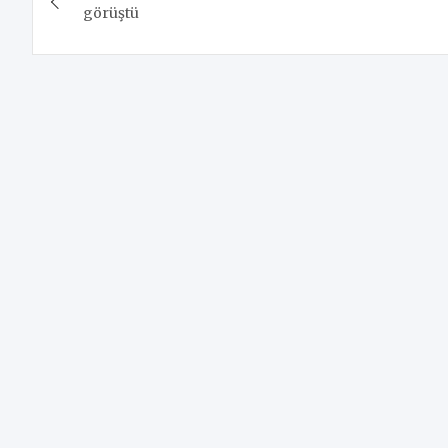
gezinmesi
görüştü