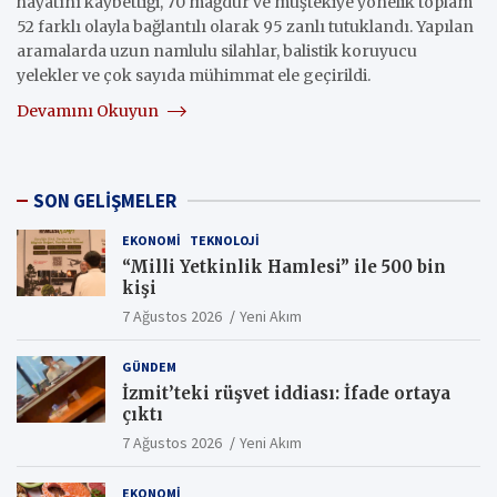
hayatını kaybettiği, 70 mağdur ve müştekiye yönelik toplam
52 farklı olayla bağlantılı olarak 95 zanlı tutuklandı. Yapılan
aramalarda uzun namlulu silahlar, balistik koruyucu
yelekler ve çok sayıda mühimmat ele geçirildi.
Devamını Okuyun
SON GELİŞMELER
EKONOMI
TEKNOLOJI
“Milli Yetkinlik Hamlesi” ile 500 bin
kişi
7 Ağustos 2026
Yeni Akım
GÜNDEM
İzmit’teki rüşvet iddiası: İfade ortaya
çıktı
7 Ağustos 2026
Yeni Akım
EKONOMI