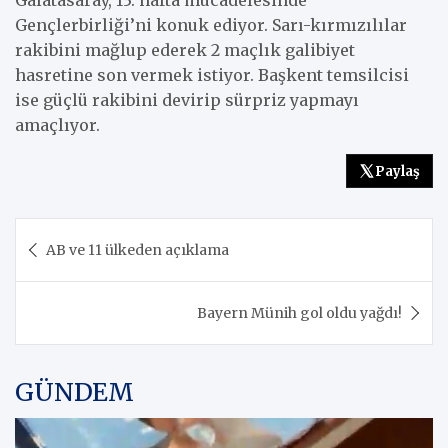
Galatasaray, 13. hafta mücadelesinde
Gençlerbirliği’ni konuk ediyor. Sarı-kırmızılılar
rakibini mağlup ederek 2 maçlık galibiyet
hasretine son vermek istiyor. Başkent temsilcisi
ise güçlü rakibini devirip sürpriz yapmayı
amaçlıyor.
Paylaş
Yazı
AB ve 11 ülkeden açıklama
gezinmesi
Bayern Münih gol oldu yağdı!
GÜNDEM