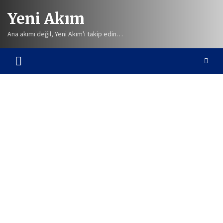
Skip
Yeni Akım
to
content
Ana akımı değil, Yeni Akım'ı takip edin…