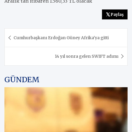
Aralık’tan itibaren 1.560,33 TL olacak
Paylaş
Yazı
Cumhurbaşkanı Erdoğan Güney Afrika’ya gitti
gezinmesi
14 yıl sonra gelen SWIFT adımı
GÜNDEM