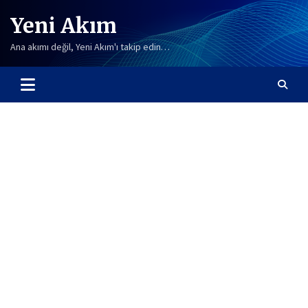
Skip
Yeni Akım
to
content
Ana akımı değil, Yeni Akım'ı takip edin…