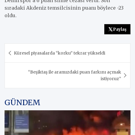
Demirspor’a 6 puan silme cezası verdi. Son
sıradaki Akdeniz temsilcisinin puanı böylece -23
oldu.
Paylaş
Yazı
Küresel piyasalarda “korku” tekrar yükseldi
gezinmesi
“Beşiktaş ile aramızdaki puan farkını açmak
istiyoruz”
GÜNDEM