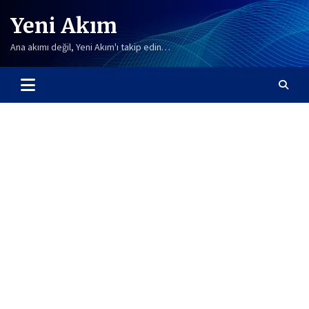
Skip
Yeni Akım
to
content
Ana akımı değil, Yeni Akım'ı takip edin…