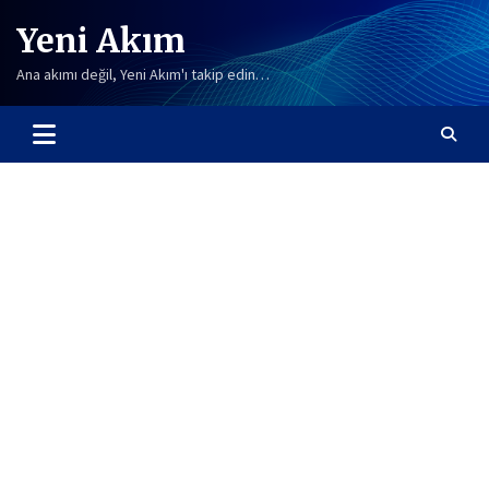
Skip
Yeni Akım
to
content
Ana akımı değil, Yeni Akım'ı takip edin…