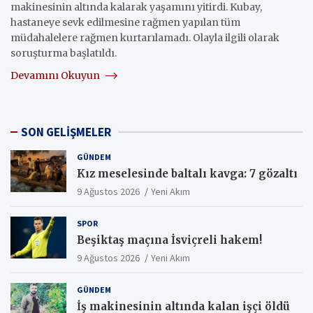
makinesinin altında kalarak yaşamını yitirdi. Kubay,
hastaneye sevk edilmesine rağmen yapılan tüm
müdahalelere rağmen kurtarılamadı. Olayla ilgili olarak
soruşturma başlatıldı.
Devamını Okuyun
SON GELİŞMELER
GÜNDEM
Kız meselesinde baltalı kavga: 7 gözaltı
9 Ağustos 2026
Yeni Akım
SPOR
Beşiktaş maçına İsviçreli hakem!
9 Ağustos 2026
Yeni Akım
GÜNDEM
İş makinesinin altında kalan işçi öldü