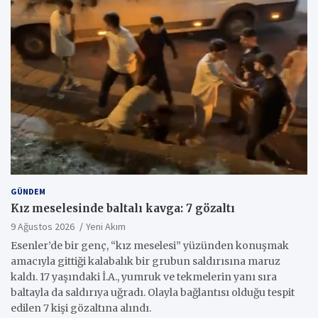
GÜNDEM
Kız meselesinde baltalı kavga: 7 gözaltı
9 Ağustos 2026
Yeni Akım
Esenler’de bir genç, “kız meselesi” yüzünden konuşmak
amacıyla gittiği kalabalık bir grubun saldırısına maruz
kaldı. 17 yaşındaki İ.A., yumruk ve tekmelerin yanı sıra
baltayla da saldırıya uğradı. Olayla bağlantısı olduğu tespit
edilen 7 kişi gözaltına alındı.