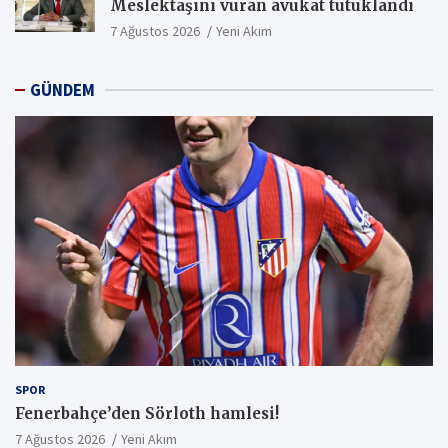
Meslektaşını vuran avukat tutuklandı
7 Ağustos 2026
Yeni Akım
GÜNDEM
SPOR
Fenerbahçe’den Sörloth hamlesi!
7 Ağustos 2026
Yeni Akım