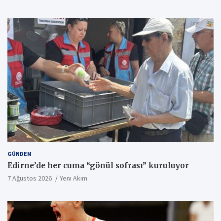
GÜNDEM
Edirne’de her cuma “gönül sofrası” kuruluyor
7 Ağustos 2026
Yeni Akım