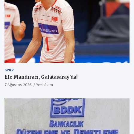
SPOR
Efe Mandıracı, Galatasaray’da!
7 Ağustos 2026
Yeni Akım