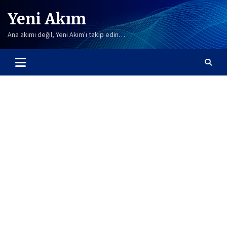
Skip
Yeni Akım
to
content
Ana akımı değil, Yeni Akım'ı takip edin…