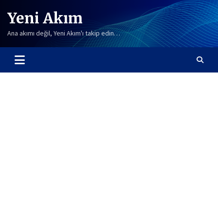
Skip
Yeni Akım
to
content
Ana akımı değil, Yeni Akım'ı takip edin…