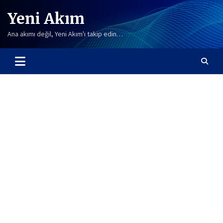
Skip
Yeni Akım
to
content
Ana akımı değil, Yeni Akım'ı takip edin…