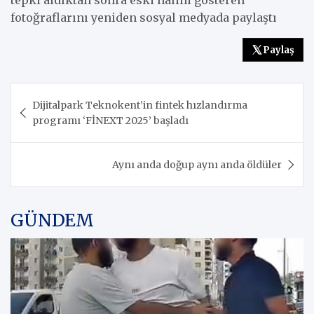
tepki aldıktan sonra eski halini gösteren
fotoğraflarını yeniden sosyal medyada paylaştı
Paylaş
Yazı
Dijitalpark Teknokent’in fintek hızlandırma
gezinmesi
programı ‘FİNEXT 2025’ başladı
Aynı anda doğup aynı anda öldüler
GÜNDEM