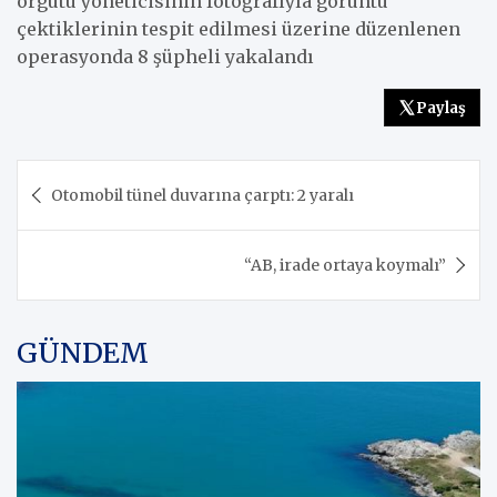
örgütü yöneticisinin fotoğrafıyla görüntü
çektiklerinin tespit edilmesi üzerine düzenlenen
operasyonda 8 şüpheli yakalandı
Paylaş
Yazı
Otomobil tünel duvarına çarptı: 2 yaralı
gezinmesi
“AB, irade ortaya koymalı”
GÜNDEM