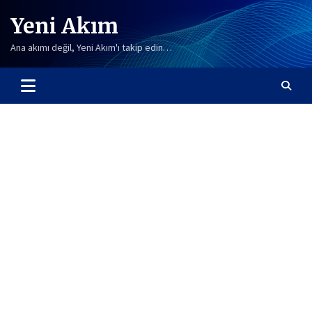
Skip
Yeni Akım
to
content
Ana akımı değil, Yeni Akım'ı takip edin…