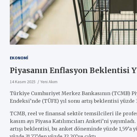
EKONOMI
Piyasanın Enflasyon Beklentisi 
14 Kasım 2025
Yeni Akım
Türkiye Cumhuriyet Merkez Bankasının (TCMB) Piyas
Endeksi’nde (TÜFE) yıl sonu artış beklentisi yüzde 
TCMB, reel ve finansal sektör temsilcileri ile prof
kasım ayı Piyasa Katılımcıları Anketi’ni yayımladı.
artışı beklentisi, bu anket döneminde yüzde 1,59’a y
yüzde 31,77’den yüzde 32,20’ye çıktı.