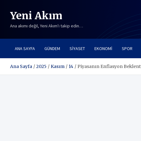
Skip
to
Yeni Akım
content
Ana akımı değil, Yeni Akım'ı takip edin…
ANA SAYFA
GÜNDEM
SIYASET
EKONOMI
SPOR
Ana Sayfa
2025
Kasım
14
Piyasanın Enflasyon Beklenti