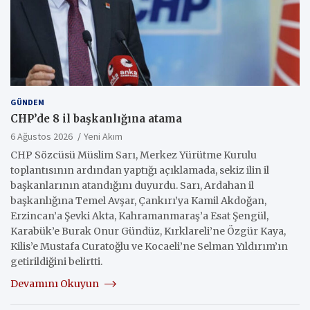
GÜNDEM
CHP’de 8 il başkanlığına atama
6 Ağustos 2026
Yeni Akım
CHP Sözcüsü Müslim Sarı, Merkez Yürütme Kurulu
toplantısının ardından yaptığı açıklamada, sekiz ilin il
başkanlarının atandığını duyurdu. Sarı, Ardahan il
başkanlığına Temel Avşar, Çankırı’ya Kamil Akdoğan,
Erzincan’a Şevki Akta, Kahramanmaraş’a Esat Şengül,
Karabük’e Burak Onur Gündüz, Kırklareli’ne Özgür Kaya,
Kilis’e Mustafa Curatoğlu ve Kocaeli’ne Selman Yıldırım’ın
getirildiğini belirtti.
Devamını Okuyun