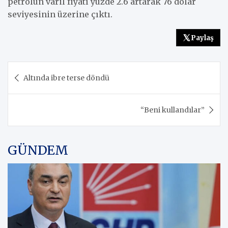
petrolün varil fiyatı yüzde 2.6 artarak 76 dolar
seviyesinin üzerine çıktı.
Paylaş
Yazı
Altında ibre terse döndü
gezinmesi
“Beni kullandılar”
GÜNDEM