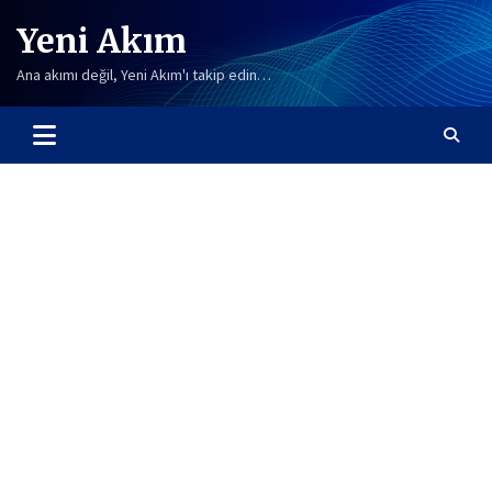
Skip
Yeni Akım
to
content
Ana akımı değil, Yeni Akım'ı takip edin…