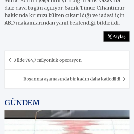
Murat Aci'nin yaşamını yitirdiği trafik kazasına
dair dava bugün açılıyor. Sanık Timur Cihantimur
hakkında kırmızı bülten çıkarıldığı ve iadesi için
ABD makamlarından yanıt beklendiği bildirildi.
Paylaş
Yazı
3 ilde 784,7 milyonluk operasyon
gezinmesi
Boşanma aşamasında bir kadın daha katledildi
GÜNDEM