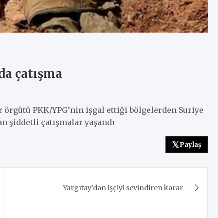
da çatışma
r örgütü PKK/YPG’nin işgal ettiği bölgelerden Suriye
n şiddetli çatışmalar yaşandı
Paylaş
Yargıtay’dan işçiyi sevindiren karar