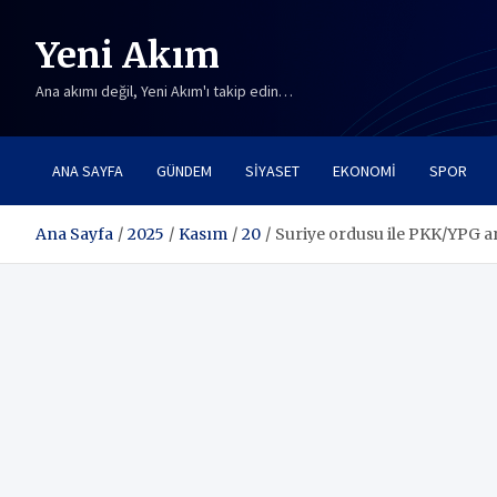
Skip
to
Yeni Akım
content
Ana akımı değil, Yeni Akım'ı takip edin…
ANA SAYFA
GÜNDEM
SIYASET
EKONOMI
SPOR
Ana Sayfa
2025
Kasım
20
Suriye ordusu ile PKK/YPG a