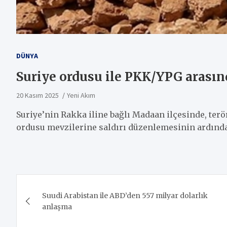
DÜNYA
Suriye ordusu ile PKK/YPG arasın
20 Kasım 2025
Yeni Akım
Suriye’nin Rakka iline bağlı Madaan ilçesinde, terö
ordusu mevzilerine saldırı düzenlemesinin ardında
Yazı
Suudi Arabistan ile ABD’den 557 milyar dolarlık
gezinmesi
anlaşma