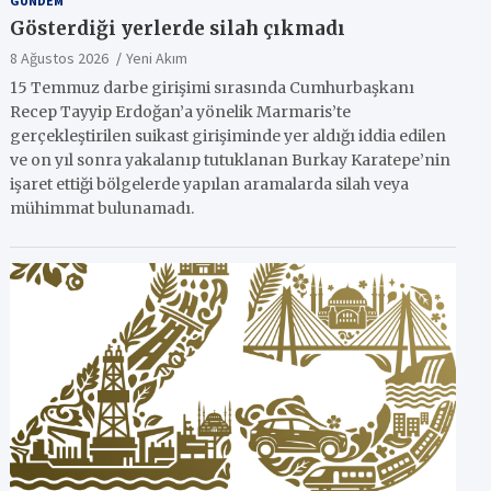
GÜNDEM
Gösterdiği yerlerde silah çıkmadı
8 Ağustos 2026
Yeni Akım
15 Temmuz darbe girişimi sırasında Cumhurbaşkanı
Recep Tayyip Erdoğan’a yönelik Marmaris’te
gerçekleştirilen suikast girişiminde yer aldığı iddia edilen
ve on yıl sonra yakalanıp tutuklanan Burkay Karatepe’nin
işaret ettiği bölgelerde yapılan aramalarda silah veya
mühimmat bulunamadı.